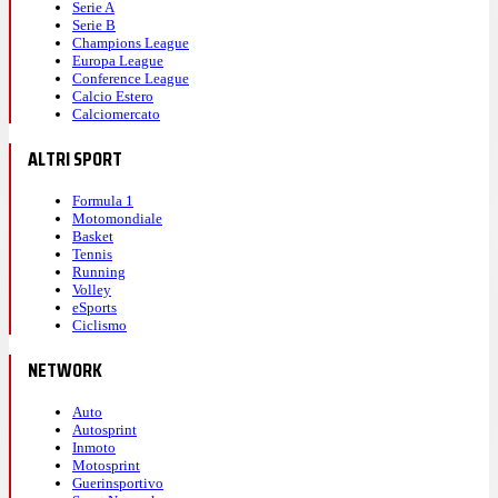
Serie A
Serie B
Champions League
Europa League
Conference League
Calcio Estero
Calciomercato
ALTRI SPORT
Formula 1
Motomondiale
Basket
Tennis
Running
Volley
eSports
Ciclismo
NETWORK
Auto
Autosprint
Inmoto
Motosprint
Guerinsportivo