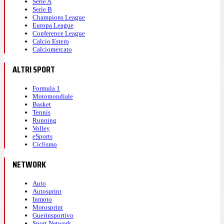
Serie A
Serie B
Champions League
Europa League
Conference League
Calcio Estero
Calciomercato
ALTRI SPORT
Formula 1
Motomondiale
Basket
Tennis
Running
Volley
eSports
Ciclismo
NETWORK
Auto
Autosprint
Inmoto
Motosprint
Guerinsportivo
Sport Network