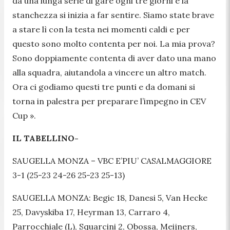
da una lunga serie di gare ogni tre giorni e la
stanchezza si inizia a far sentire. Siamo state brave
a stare lì con la testa nei momenti caldi e per
questo sono molto contenta per noi. La mia prova?
Sono doppiamente contenta di aver dato una mano
alla squadra, aiutandola a vincere un altro match.
Ora ci godiamo questi tre punti e da domani si
torna in palestra per preparare l’impegno in CEV
Cup
».
IL TABELLINO-
SAUGELLA MONZA – VBC E’PIU’ CASALMAGGIORE
3-1 (25-23 24-26 25-23 25-13)
SAUGELLA MONZA: Begic 18, Danesi 5, Van Hecke
25, Davyskiba 17, Heyrman 13, Carraro 4,
Parrocchiale (L), Squarcini 2, Obossa, Meijners,