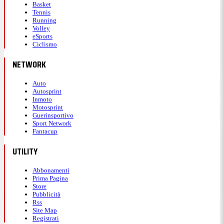
Basket
Tennis
Running
Volley
eSports
Ciclismo
NETWORK
Auto
Autosprint
Inmoto
Motosprint
Guerinsportivo
Sport Network
Fantacup
UTILITY
Abbonamenti
Prima Pagina
Store
Pubblicità
Rss
Site Map
Registrati