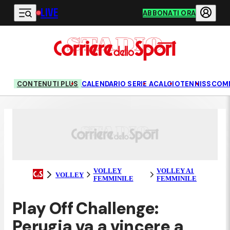
LIVE
Vai al contenuto principale
ABBONATI ORA
CONTENUTI PLUS
CALENDARIO SERIE A
CALCIO
TENNIS
SCOM
VOLLEY
VOLLEY A1
VOLLEY
FEMMINILE
FEMMINILE
Play Off Challenge:
Perugia va a vincere a