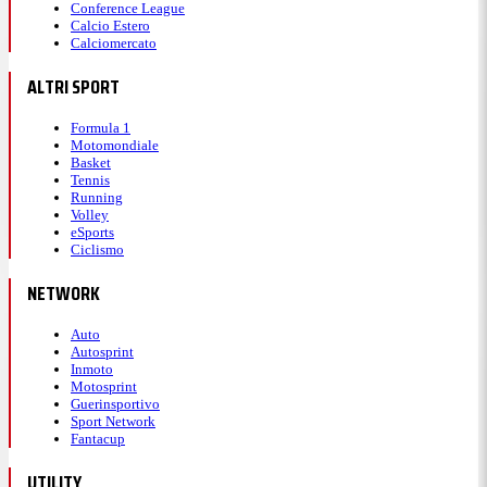
Conference League
Calcio Estero
Calciomercato
ALTRI SPORT
Formula 1
Motomondiale
Basket
Tennis
Running
Volley
eSports
Ciclismo
NETWORK
Auto
Autosprint
Inmoto
Motosprint
Guerinsportivo
Sport Network
Fantacup
UTILITY