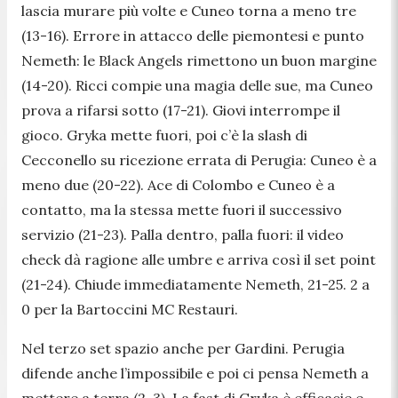
lascia murare più volte e Cuneo torna a meno tre
(13-16). Errore in attacco delle piemontesi e punto
Nemeth: le Black Angels rimettono un buon margine
(14-20). Ricci compie una magia delle sue, ma Cuneo
prova a rifarsi sotto (17-21). Giovi interrompe il
gioco. Gryka mette fuori, poi c’è la slash di
Cecconello su ricezione errata di Perugia: Cuneo è a
meno due (20-22). Ace di Colombo e Cuneo è a
contatto, ma la stessa mette fuori il successivo
servizio (21-23). Palla dentro, palla fuori: il video
check dà ragione alle umbre e arriva così il set point
(21-24). Chiude immediatamente Nemeth, 21-25. 2 a
0 per la Bartoccini MC Restauri.
Nel terzo set spazio anche per Gardini. Perugia
difende anche l’impossibile e poi ci pensa Nemeth a
mettere a terra (2-3). La fast di Gryka è efficacie e