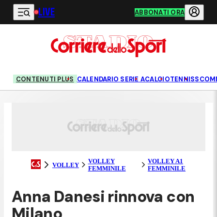
LIVE
Vai al contenuto principale
ABBONATI ORA
CONTENUTI PLUS
CALENDARIO SERIE A
CALCIO
TENNIS
SCOM
VOLLEY
VOLLEY A1
VOLLEY
FEMMINILE
FEMMINILE
Anna Danesi rinnova con
Milano