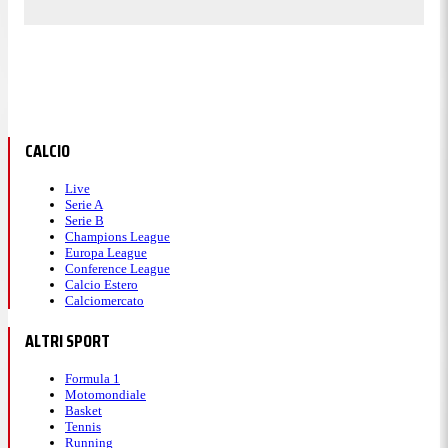
CALCIO
Live
Serie A
Serie B
Champions League
Europa League
Conference League
Calcio Estero
Calciomercato
ALTRI SPORT
Formula 1
Motomondiale
Basket
Tennis
Running