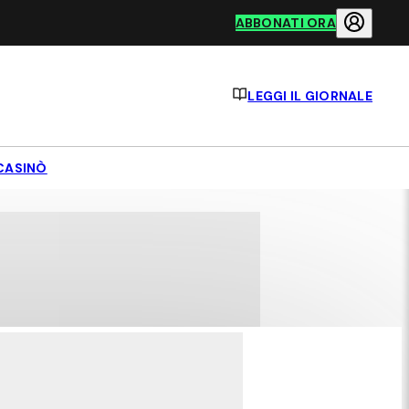
ABBONATI ORA
LEGGI IL GIORNALE
CASINÒ