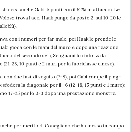
i sblocca anche Gabi, 5 punti con il 62% in attacco). Le
Wolosz trova l’ace, Haak punge da posto 2, sul 10-20 le
lloblù).
awa con i numeri per far male, poi Haak le prende le
a, Gabi gioca con le mani del muro e dopo una reazione
tacco del secondo set), Scognamillo rinforza la
(21-25, 10 punti e 2 muri per la fuoriclasse cinese).
a con due fast di seguito (7-8), poi Gabi rompe il ping-
sfodera la diagonale per il +6 (12-18, 15 punti e 1 muro):
udono 17-25 per lo 0-3 dopo una prestazione monstre.
, anche per merito di Conegliano che ha messo in campo