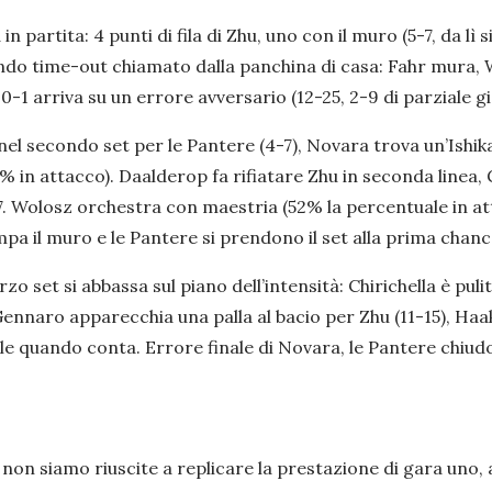
artita: 4 punti di fila di Zhu, uno con il muro (5-7, da lì s
condo time-out chiamato dalla panchina di casa: Fahr mura, 
0-1 arriva su un errore avversario (12-25, 2-9 di parziale gia
 nel secondo set per le Pantere (4-7), Novara trova un’Ishik
67% in attacco). Daalderop fa rifiatare Zhu in seconda line
7. Wolosz orchestra con maestria (52% la percentuale in at
pa il muro e le Pantere si prendono il set alla prima chance 
o set si abbassa sul piano dell’intensità: Chirichella è pulit
Gennaro apparecchia una palla al bacio per Zhu (11-15), Haak 
tale quando conta. Errore finale di Novara, le Pantere chi
non siamo riuscite a replicare la prestazione di gara uno