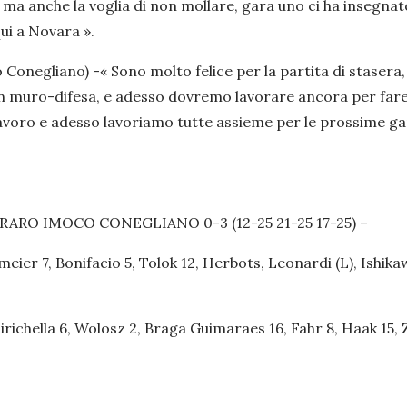
ma anche la voglia di non mollare, gara uno ci ha insegnat
qui a Novara ».
 Conegliano) -
« Sono molto felice per la partita di staser
e in muro-difesa, e adesso dovremo lavorare ancora per far
avoro e adesso lavoriamo tutte assieme per le prossime ga
O IMOCO CONEGLIANO 0-3 (12-25 21-25 17-25) –
7, Bonifacio 5, Tolok 12, Herbots, Leonardi (L), Ishikawa 
 6, Wolosz 2, Braga Guimaraes 16, Fahr 8, Haak 15, Zhu 