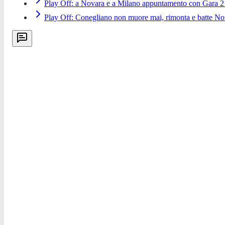
Play Off: a Novara e a Milano appuntamento con Gara 2 d
Play Off: Conegliano non muore mai, rimonta e batte No