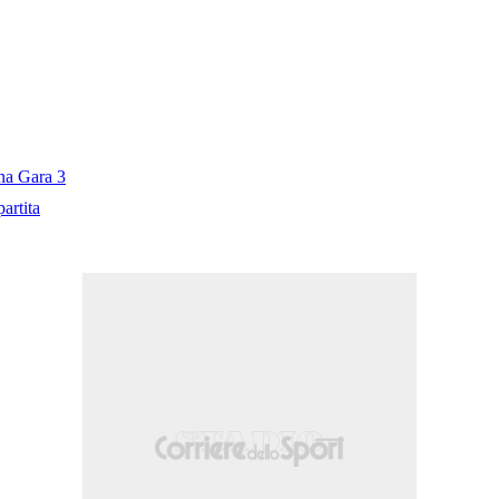
na Gara 3
artita