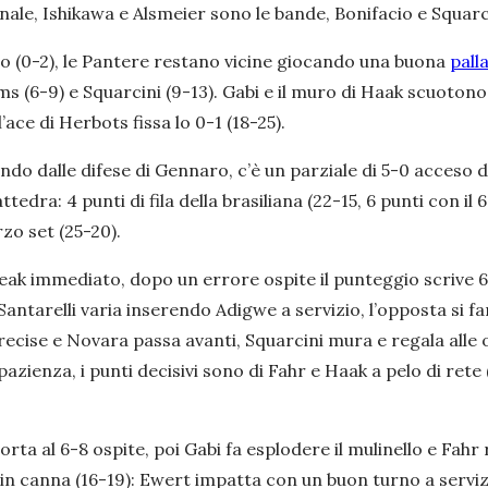
e, Ishikawa e Alsmeier sono le bande, Bonifacio e Squarcini 
zio (0-2), le Pantere restano vicine giocando una buona
pall
(6-9) e Squarcini (9-13). Gabi e il muro di Haak scuotono il
l’ace di Herbots fissa lo 0-1 (18-25).
o dalle difese di Gennaro, c’è un parziale di 5-0 acceso d
tedra: 4 punti di fila della brasiliana (22-15, 6 punti con il
rzo set (25-20).
reak immediato, dopo un errore ospite il punteggio scrive
Santarelli varia inserendo Adigwe a servizio, l’opposta si fa
recise e Novara passa avanti, Squarcini mura e regala alle 
ienza, i punti decisivi sono di Fahr e Haak a pelo di rete (
rta al 6-8 ospite, poi Gabi fa esplodere il mulinello e Fahr
 in canna (16-19): Ewert impatta con un buon turno a serviz