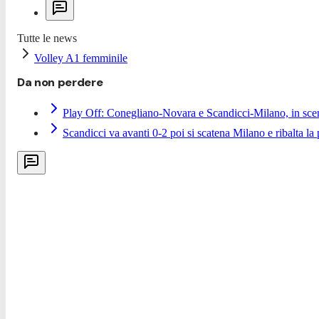
Tutte le news
Volley A1 femminile
Da non perdere
Play Off: Conegliano-Novara e Scandicci-Milano, in sce
Scandicci va avanti 0-2 poi si scatena Milano e ribalta la p