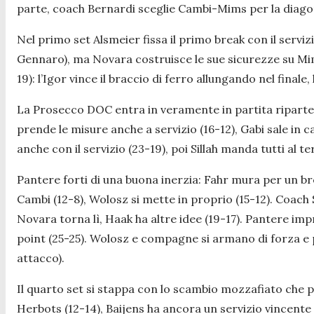
parte, coach Bernardi sceglie Cambi-Mims per la diagonal
Nel primo set Alsmeier fissa il primo break con il servi
Gennaro), ma Novara costruisce le sue sicurezze su Mims 
19): l’Igor vince il braccio di ferro allungando nel finale, 
La Prosecco DOC entra in veramente in partita ripartend
prende le misure anche a servizio (16-12), Gabi sale in cat
anche con il servizio (23-19), poi Sillah manda tutti al te
Pantere forti di una buona inerzia: Fahr mura per un b
Cambi (12-8), Wolosz si mette in proprio (15-12). Coach 
Novara torna lì, Haak ha altre idee (19-17). Pantere imp
point (25-25). Wolosz e compagne si armano di forza e paz
attacco).
Il quarto set si stappa con lo scambio mozzafiato che po
Herbots (12-14), Baijens ha ancora un servizio vincente