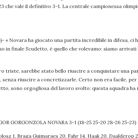
3 che vale il definitivo 3-1. La centrale campionessa olimpi
o)-
« Novara ha giocato una partita incredibile in difesa, c
mo in finale Scudetto, è quello che volevamo: siamo arrivat
o triste, sarebbe stato bello riuscire a conquistare una pa
senza riuscire a concretizzarle. Certo non era facile, per i
etto, sono orgogliosa del lavoro svolto: questa squadra ha
 GORGONZOLA NOVARA 3-1 (18-25 25-20 28-26 25-23) 
raga Guimaraes 20, Fahr 14, Haak 20, Daalderop 2, Chiri