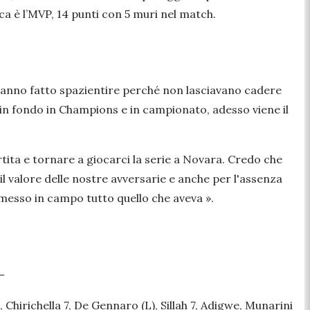
ca è l’MVP, 14 punti con 5 muri nel match.
i hanno fatto spazientire perché non lasciavano cadere
i in fondo in Champions e in campionato, adesso viene il
rtita e tornare a giocarci la serie a Novara. Credo che
l valore delle nostre avversarie e anche per l'assenza
 messo in campo tutto quello che aveva ».
–
chella 7, De Gennaro (L), Sillah 7, Adigwe, Munarini