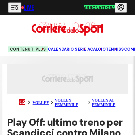
LIVE
Vai al contenuto principale
ABBONATI ORA
CONTENUTI PLUS
CALENDARIO SERIE A
CALCIO
TENNIS
SCOM
VOLLEY
VOLLEY A1
VOLLEY
FEMMINILE
FEMMINILE
Play Off: ultimo treno per
Scandicci contro Milano