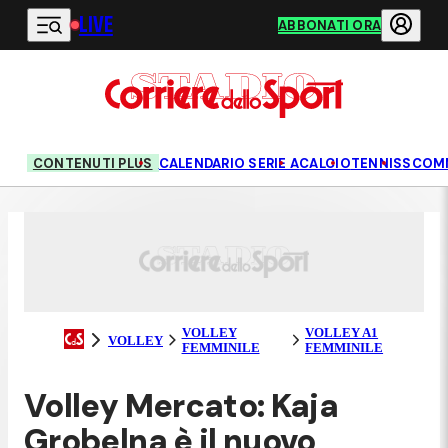
LIVE
Vai al contenuto principale
ABBONATI ORA
CONTENUTI PLUS
CALENDARIO SERIE A
CALCIO
TENNIS
SCOM
VOLLEY
VOLLEY A1
VOLLEY
FEMMINILE
FEMMINILE
Volley Mercato: Kaja
Grobelna è il nuovo