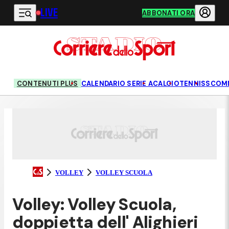
LIVE
Vai al contenuto principale
ABBONATI ORA
CONTENUTI PLUS
CALENDARIO SERIE A
CALCIO
TENNIS
SCOM
VOLLEY
VOLLEY SCUOLA
Volley: Volley Scuola,
doppietta dell' Alighieri