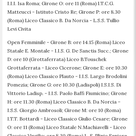
I.I.I. Isa Roma; Girone O: ore 11 (Roma) I.T.C.G.
Matteucci - Istituto Cristo Re; Girone P: ore 8.30
(Roma) Liceo Classico B. Da Norcia - L.S.S. Tullio
Levi Civita
Open Femminile
- Girone B: ore 14.15 (Roma) Liceo
Statale E. Montale - I.I.S. G. De Sanctis Succ.; Girone
D: ore 10 (Grottaferrata) Liceo B.Touschek
Grottaferrata - Liceo Cicerone; Girone E: ore 10.30
(Roma) Liceo Classico Plauto - I.I.S. Largo Brodolini
Pomezia; Girone G: ore 10.30 (Ladispoli) I.S.I.S. Di
Vittorio Ladisp. - I.I.S. Paolo Baffi Fiumicino; Girone
H: ore 11.30 (Roma) Liceo Classico B. Da Norcia –
I.S.S. Giorgio Ambrosoli; Girone M: ore 10 (Roma)
I.T.T. Bottardi - Liceo Classico Giulio Cesare; Girone
O: ore 11 (Roma) Liceo Statale N.Machiavelli - Liceo
Classico Virgilio; ore 8.30 (Roma) L. S. Plinio Seniore