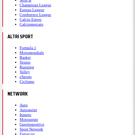
Serie B
Champions League
Europa League
Conference League
Calcio Estero
Calciomercato
ALTRI SPORT
Formula 1
Motomondiale
Basket
Tennis
Running
Volley
eSports
Ciclismo
NETWORK
Auto
Autosprint
Inmoto
Motosprint
Guerinsportivo
Sport Network
Fantacup