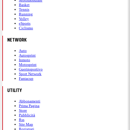
Motomondiale
Basket
Tennis
Running
Volley
eSports
Ciclismo
NETWORK
Auto
Autosprint
Inmoto
Motosprint
Guerinsportivo
Sport Network
Fantacup
UTILITY
Abbonamenti
Prima Pagina
Store
Pubblicità
Rss
Site Map
Registrati