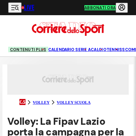
LIVE
Vai al contenuto principale
ABBONATI ORA
CONTENUTI PLUS
CALENDARIO SERIE A
CALCIO
TENNIS
SCOM
VOLLEY
VOLLEY SCUOLA
Volley: La Fipav Lazio
porta la campagna per la