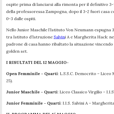
ospite prima di lanciarsi alla rimonta per il definitivo 3
della professoressa Zampogna, dopo il 3-2 fuori casa c
0-3 dalle ospiti.
Nello Junior Maschile l’Istituto Von Neumann espugna 3-0
tra Istituto d’Istruzione
Salvin
i A e Margherita Hack: ne
padrone di casa hanno ribaltato la situazione vincendo l’
golden set.
I RISULTATI DEL 12 MAGGIO-
Open Femminile – Quarti
: L.S.S.C. Democrito – Liceo M
25).
Junior Maschile – Quarti
: Liceo Classico Virgilio – I.I
Junior Femminile – Quarti
: I.I.S. Salvini A – Margherit