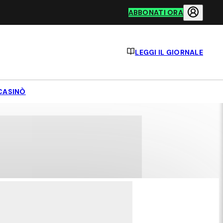
ABBONATI ORA
LEGGI IL GIORNALE
CASINÒ