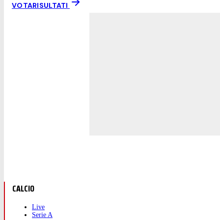
VOTA
RISULTATI
CALCIO
Live
Serie A