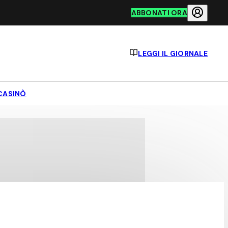
ABBONATI ORA
LEGGI IL GIORNALE
CASINÒ