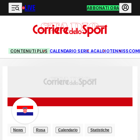
LIVE
Vai al contenuto principale
ABBONATI ORA
CONTENUTI PLUS
CALENDARIO SERIE A
CALCIO
TENNIS
SCOM
News
Rosa
Calendario
Statistiche