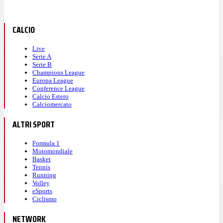
CALCIO
Live
Serie A
Serie B
Champions League
Europa League
Conference League
Calcio Estero
Calciomercato
ALTRI SPORT
Formula 1
Motomondiale
Basket
Tennis
Running
Volley
eSports
Ciclismo
NETWORK