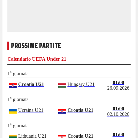
PROSSIME PARTITE
Calendario
UEFA Under 21
a
1
giornata
01:00
Croatia U21
Hungary U21
26.09.2026
a
1
giornata
01:00
Ucraina U21
Croatia U21
02.10.2026
a
1
giornata
01:00
Lithuania U21
Croatia U21