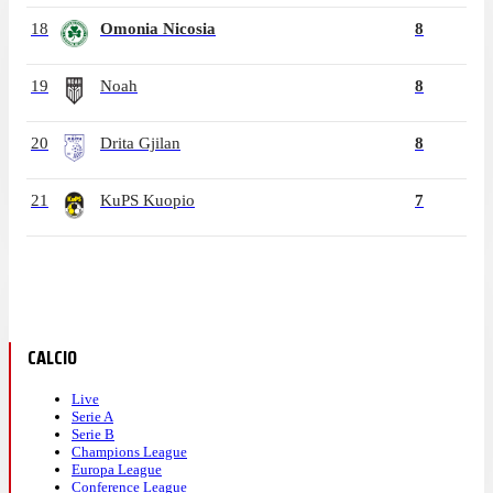
18
Omonia Nicosia
8
19
Noah
8
20
Drita Gjilan
8
21
KuPS Kuopio
7
CALCIO
Live
Serie A
Serie B
Champions League
Europa League
Conference League