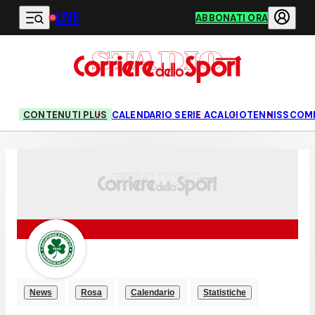
LIVE
Vai al contenuto principale
ABBONATI ORA
CONTENUTI PLUS
CALENDARIO SERIE A
CALCIO
TENNIS
SCOM
News
Rosa
Calendario
Statistiche