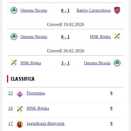
0 - 1
Omonia Nicosia
Raków Czestochowa
Giovedì 19.02.2026
0 - 1
Omonia Nicosia
HNK Rijeka
Giovedì 26.02.2026
3 - 1
HNK Rijeka
Omonia Nicosia
CLASSIFICA
15
Fiorentina
9
16
HNK Rijeka
9
17
Jagiellonia Bialystok
9