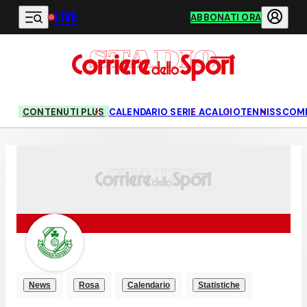
LIVE
Vai al contenuto principale
ABBONATI ORA
CONTENUTI PLUS
CALENDARIO SERIE A
CALCIO
TENNIS
SCOM
News
Rosa
Calendario
Statistiche