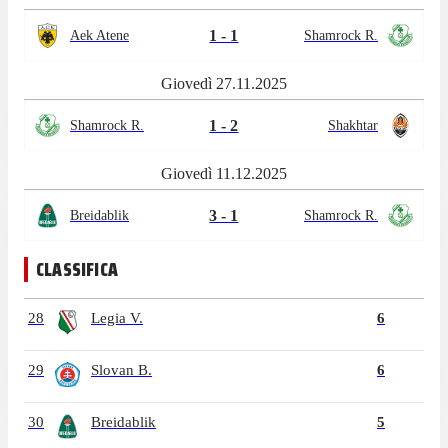
1 - 1
Aek Atene
Shamrock R.
Giovedì 27.11.2025
1 - 2
Shamrock R.
Shakhtar
Giovedì 11.12.2025
3 - 1
Breidablik
Shamrock R.
CLASSIFICA
28
Legia V.
6
29
Slovan B.
6
30
Breidablik
5