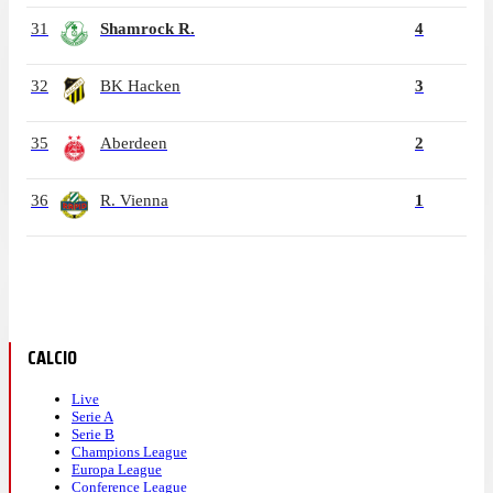
31
Shamrock R.
4
32
BK Hacken
3
35
Aberdeen
2
36
R. Vienna
1
CALCIO
Live
Serie A
Serie B
Champions League
Europa League
Conference League