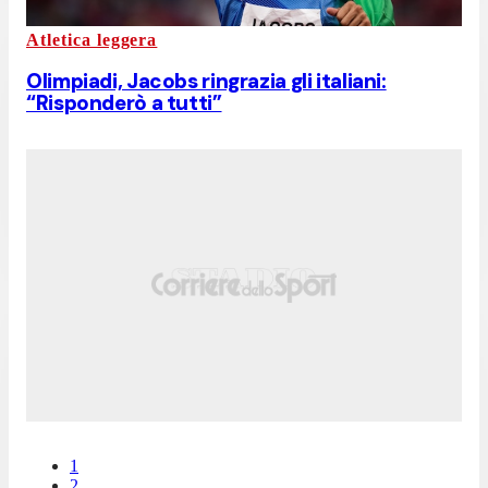
Atletica leggera
Olimpiadi, Jacobs ringrazia gli italiani:
“Risponderò a tutti”
1
2