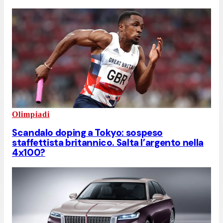
Olimpiadi
Scandalo doping a Tokyo: sospeso
staffettista britannico. Salta l’argento nella
4x100?