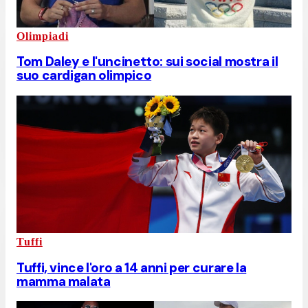
Olimpiadi
Tom Daley e l'uncinetto: sui social mostra il
suo cardigan olimpico
Tuffi
Tuffi, vince l'oro a 14 anni per curare la
mamma malata