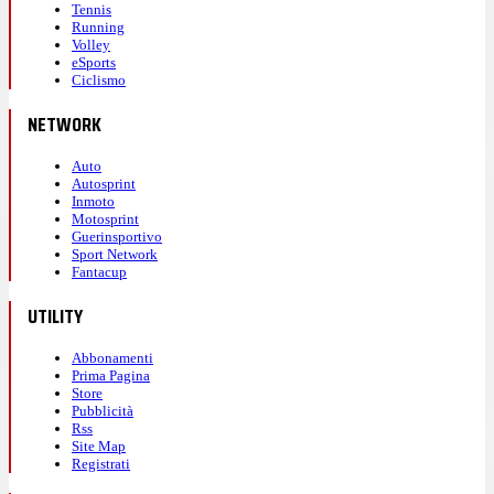
Tennis
Running
Volley
eSports
Ciclismo
NETWORK
Auto
Autosprint
Inmoto
Motosprint
Guerinsportivo
Sport Network
Fantacup
UTILITY
Abbonamenti
Prima Pagina
Store
Pubblicità
Rss
Site Map
Registrati