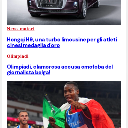
News motori
Hongqi H9, una turbo limousine per gli atleti
cinesi medaglia d'oro
Olimpiadi
Olimpiadi, clamorosa accusa omofoba del
giornalista belga!