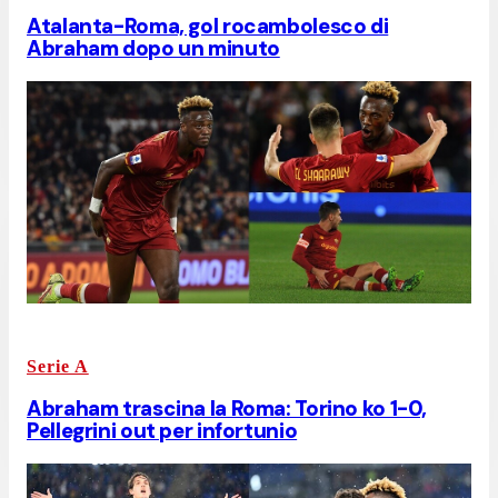
Atalanta-Roma, gol rocambolesco di
Abraham dopo un minuto
Serie A
Abraham trascina la Roma: Torino ko 1-0,
Pellegrini out per infortunio