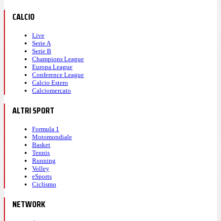
CALCIO
Live
Serie A
Serie B
Champions League
Europa League
Conference League
Calcio Estero
Calciomercato
ALTRI SPORT
Formula 1
Motomondiale
Basket
Tennis
Running
Volley
eSports
Ciclismo
NETWORK