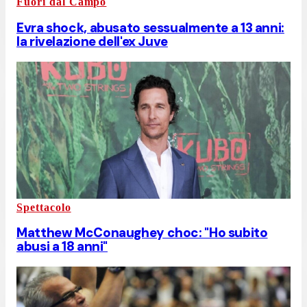
Fuori dal Campo
Evra shock, abusato sessualmente a 13 anni:
la rivelazione dell'ex Juve
Spettacolo
Matthew McConaughey choc: "Ho subito
abusi a 18 anni"