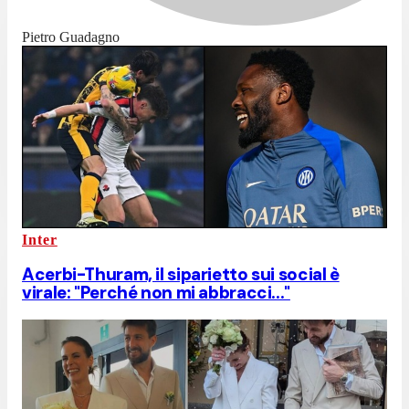
Pietro Guadagno
Inter
Acerbi-Thuram, il siparietto sui social è
virale: "Perché non mi abbracci..."