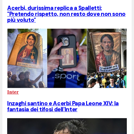
Acerbi, durissima replica a Spalletti:
"Pretendo rispetto, non resto dove non sono
più voluto"
Inter
Inzaghi santino e Acerbi Papa Leone XIV: la
fantasia dei tifosi dell'Inter