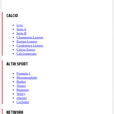
CALCIO
Live
Serie A
Serie B
Champions League
Europa League
Conference League
Calcio Estero
Calciomercato
ALTRI SPORT
Formula 1
Motomondiale
Basket
Tennis
Running
Volley
eSports
Ciclismo
NETWORK