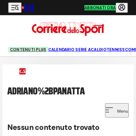
LIVE
Vai al contenuto principale
ABBONATI ORA
CONTENUTI PLUS
CALENDARIO SERIE A
CALCIO
TENNIS
SCOM
ADRIANO%2BPANATTA
Menu
Nessun contenuto trovato