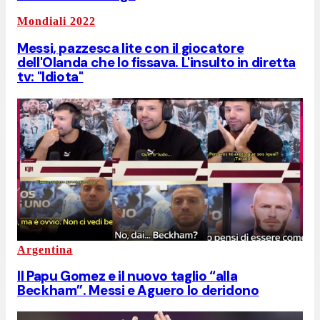
Mondiali 2022
Messi, pazzesca lite con il giocatore
dell'Olanda che lo fissava. L'insulto in diretta
tv: "Idiota"
Argentina
Il Papu Gomez e il nuovo taglio “alla
Beckham”. Messi e Aguero lo deridono