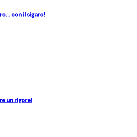
... con il sigaro!
re un rigore!