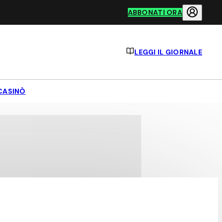
ABBONATI ORA
LEGGI IL GIORNALE
CASINÒ