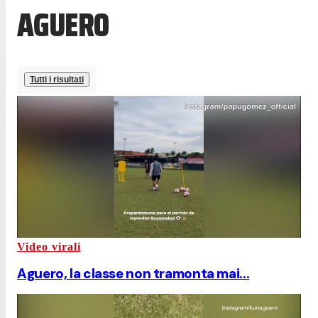
AGUERO
Tutti i risultati
Video virali
Aguero, la classe non tramonta mai...