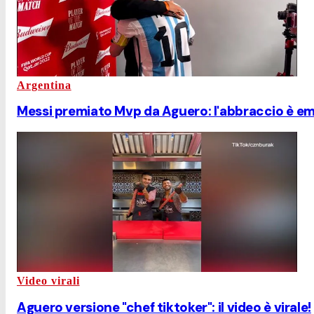
Argentina
Messi premiato Mvp da Aguero: l'abbraccio è e
Video virali
Aguero versione "chef tiktoker": il video è virale!