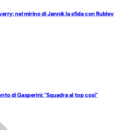
everry: nel mirino di Jannik la sfida con Rublev
ento di Gasperini: "Squadra al top così"