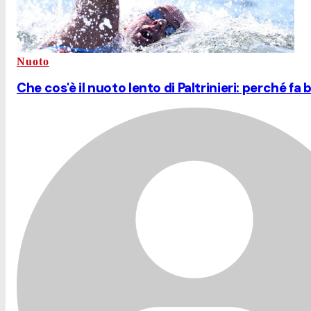
Nuoto
Che cos'è il nuoto lento di Paltrinieri: perché fa b