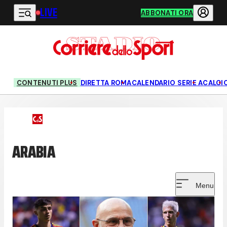
LIVE
Vai al contenuto principale
ABBONATI ORA
CONTENUTI PLUS
DIRETTA ROMA
CALENDARIO SERIE A
CALCI
ARABIA
Menu