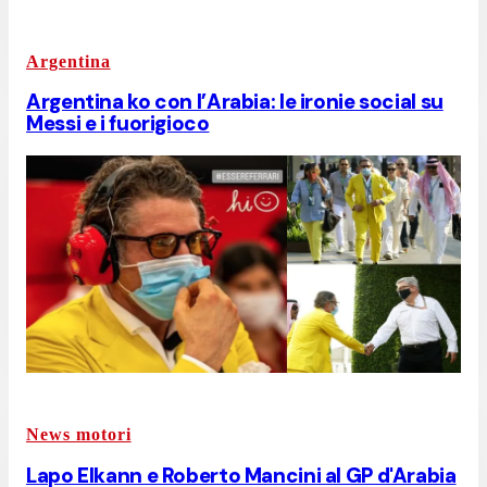
Argentina
Argentina ko con l’Arabia: le ironie social su
Messi e i fuorigioco
News motori
Lapo Elkann e Roberto Mancini al GP d'Arabia