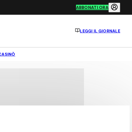
ABBONATI ORA
LEGGI IL GIORNALE
CASINÒ