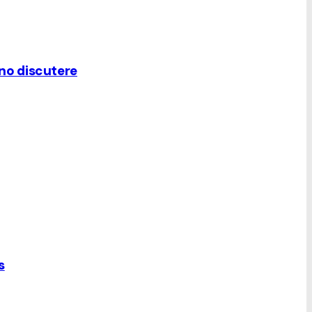
nno discutere
s