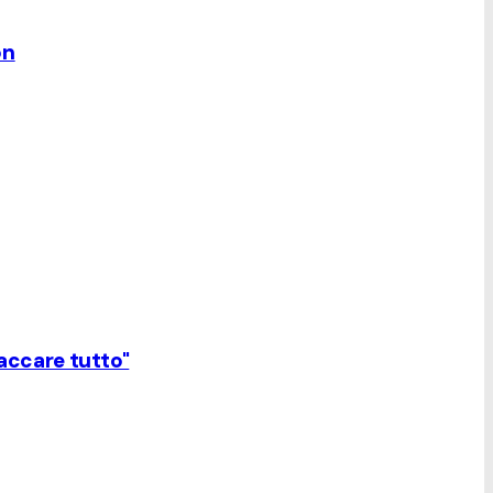
on
paccare tutto"