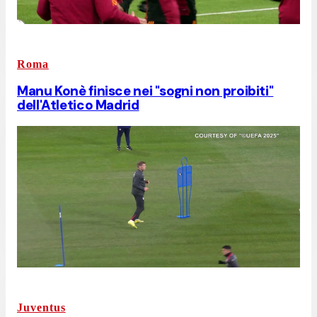
Roma
Manu Konè finisce nei "sogni non proibiti"
dell'Atletico Madrid
Juventus