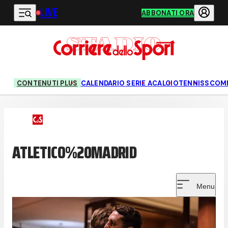
LIVE
Vai al contenuto principale
ABBONATI ORA
CONTENUTI PLUS
CALENDARIO SERIE A
CALCIO
TENNIS
SCOM
ATLETICO%20MADRID
Menu