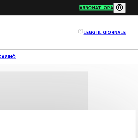
ABBONATI ORA
LEGGI IL GIORNALE
CASINÒ