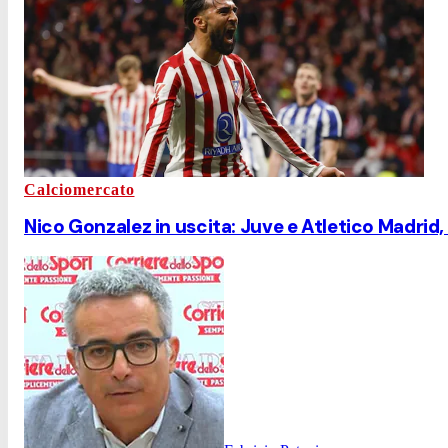
Calciomercato
Nico Gonzalez in uscita: Juve e Atletico Madrid