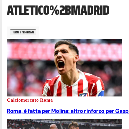
ATLETICO%2BMADRID
Tutti i risultati
Calciomercato Roma
Roma, è fatta per Molina: altro rinforzo per Gasper