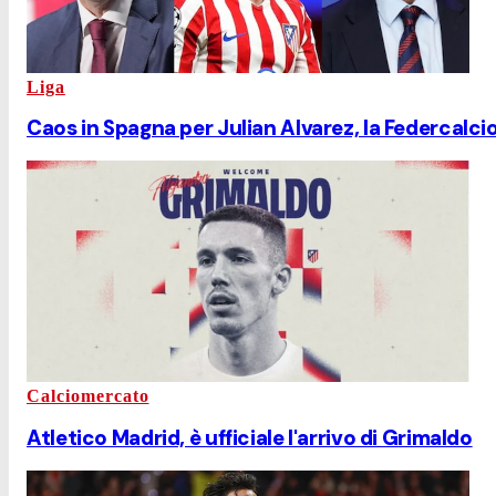
Liga
Caos in Spagna per Julian Alvarez, la Federcalci
Calciomercato
Atletico Madrid, è ufficiale l'arrivo di Grimaldo