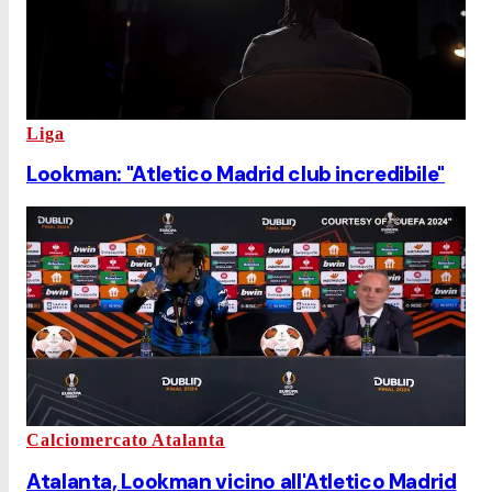
Liga
Lookman: "Atletico Madrid club incredibile"
Calciomercato Atalanta
Atalanta, Lookman vicino all'Atletico Madrid