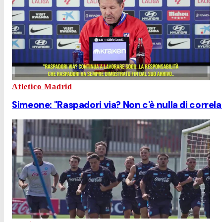
Atletico Madrid
Simeone: "Raspadori via? Non c'è nulla di correl