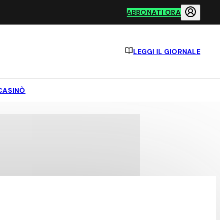
ABBONATI ORA
LEGGI IL GIORNALE
CASINÒ