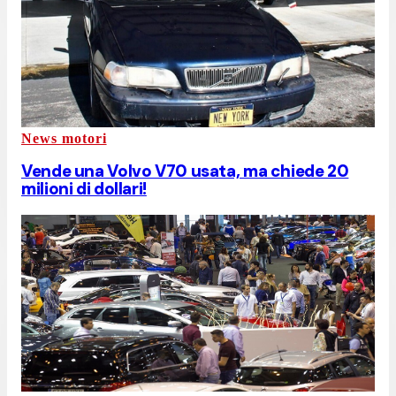
News motori
Vende una Volvo V70 usata, ma chiede 20
milioni di dollari!