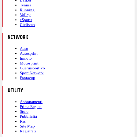
Basket
Tennis
Running
Volley
eSports
Ciclismo
NETWORK
Auto
Autosprint
Inmoto
Motosprint
Guerinsportivo
Sport Network
Fantacup
UTILITY
Abbonamenti
Prima Pagina
Store
Pubblicità
Rss
Site Map
Registrati