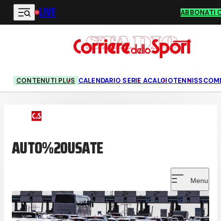
LIVE
Vai al contenuto principale
ABBONATI 
CONTENUTI PLUS
CALENDARIO SERIE A
CALCIO
TENNIS
SCOM
AUTO%20USATE
Menu