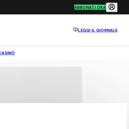
ABBONATI ORA
LEGGI IL GIORNALE
CASINÒ