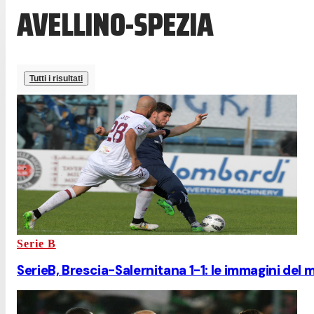
AVELLINO-SPEZIA
Tutti i risultati
Serie B
SerieB, Brescia-Salernitana 1-1: le immagini del