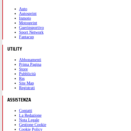
Auto
Autosprint
Inmoto
Motosprint
Guerinsportivo
Sport Network
Fantacup
UTILITY
Abbonamenti
Prima Pagina
Store
Pubblicità
Rss
Site Map
Registrati
ASSISTENZA
Contatti
La Redazione
Nota Legale
Gestione Cookie
Cookie Policy