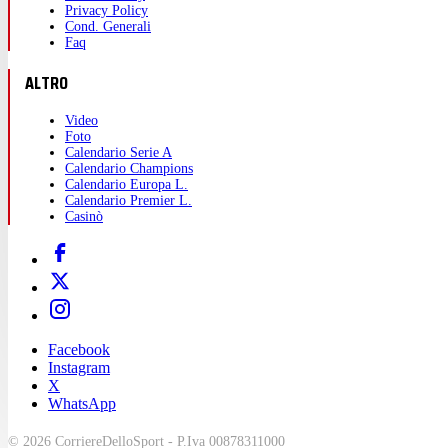
Privacy Policy
Cond. Generali
Faq
ALTRO
Video
Foto
Calendario Serie A
Calendario Champions
Calendario Europa L.
Calendario Premier L.
Casinò
Facebook
Instagram
X
WhatsApp
© 2026 CorriereDelloSport - P.Iva 00878311000