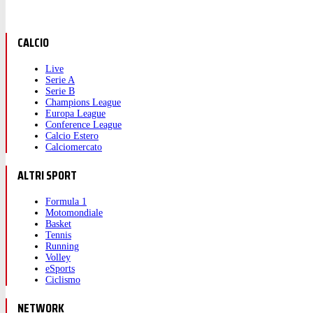
CALCIO
Live
Serie A
Serie B
Champions League
Europa League
Conference League
Calcio Estero
Calciomercato
ALTRI SPORT
Formula 1
Motomondiale
Basket
Tennis
Running
Volley
eSports
Ciclismo
NETWORK