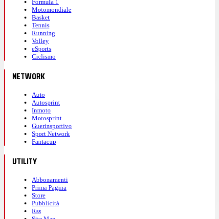
Formula 1
Motomondiale
Basket
Tennis
Running
Volley
eSports
Ciclismo
NETWORK
Auto
Autosprint
Inmoto
Motosprint
Guerinsportivo
Sport Network
Fantacup
UTILITY
Abbonamenti
Prima Pagina
Store
Pubblicità
Rss
Site Map