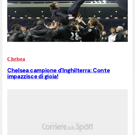
Chelsea
Chelsea campione d'Inghilterra: Conte
impazzisce di gioia!