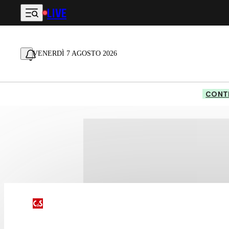
LIVE
Vai al contenuto principale
VENERDÌ 7 AGOSTO 2026
CONTE