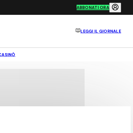
ABBONATI ORA
LEGGI IL GIORNALE
CASINÒ