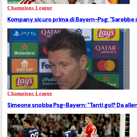
Champions League
Kompany sicuro prima di Bayern-Psg: "Sarebbe s
Champions League
Simeone snobba Psg-Bayern: "Tanti gol? Da allena