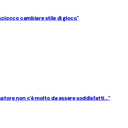
ciocco cambiare stile di gioco"
tore non c'è molto da essere soddisfatti..."