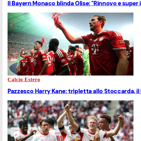
Il Bayern Monaco blinda Olise: "Rinnovo e super
Calcio Estero
Pazzesco Harry Kane: tripletta allo Stoccarda, i