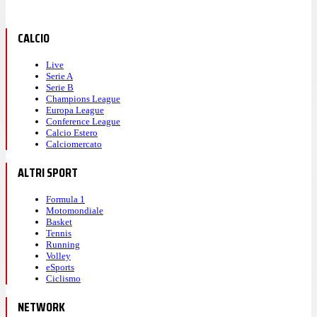
CALCIO
Live
Serie A
Serie B
Champions League
Europa League
Conference League
Calcio Estero
Calciomercato
ALTRI SPORT
Formula 1
Motomondiale
Basket
Tennis
Running
Volley
eSports
Ciclismo
NETWORK