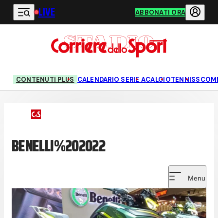
LIVE
Vai al contenuto principale
ABBONATI ORA
CONTENUTI PLUS
CALENDARIO SERIE A
CALCIO
TENNIS
SCOM
BENELLI%202022
Menu