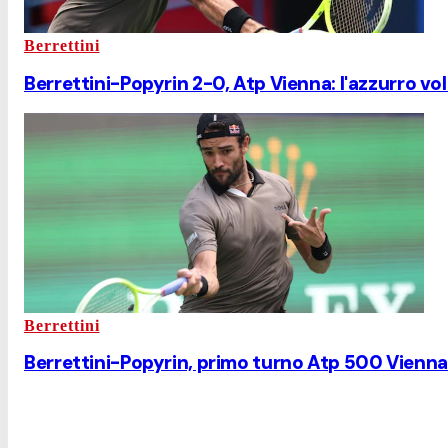
Berrettini
Berrettini-Popyrin 2-0, Atp Vienna: l'azzurro vola
Berrettini
Berrettini-Popyrin, primo turno Atp 500 Vienna: 