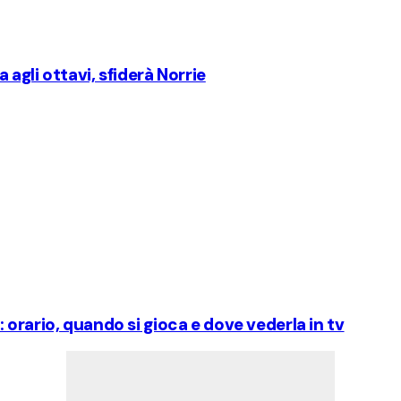
 agli ottavi, sfiderà Norrie
orario, quando si gioca e dove vederla in tv