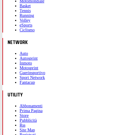
Motomondiale
Basket
Tennis
Running
Volley
eSports
Ciclismo
NETWORK
Auto
Autosprint
Inmoto
Motosprint
Guerinsportivo
Sport Network
Fantacup
UTILITY
Abbonamenti
Prima Pagina
Store
Pubblicità
Rss
Site Map
Registrati