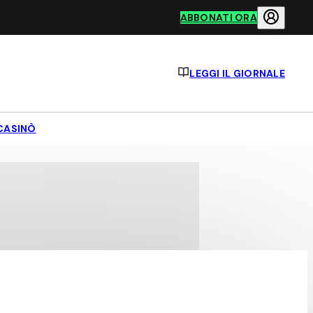
ABBONATI ORA
LEGGI IL GIORNALE
CASINÒ