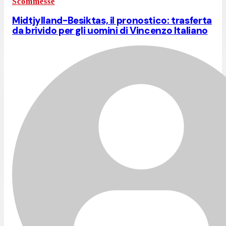
Scommesse
Midtjylland-Besiktas, il pronostico: trasferta
da brivido per gli uomini di Vincenzo Italiano