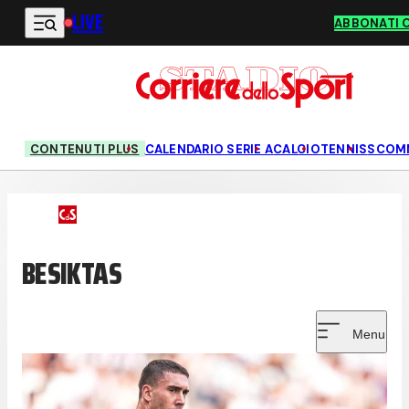
LIVE
Vai al contenuto principale
ABBONATI 
CONTENUTI PLUS
CALENDARIO SERIE A
CALCIO
TENNIS
SCOM
BESIKTAS
Menu