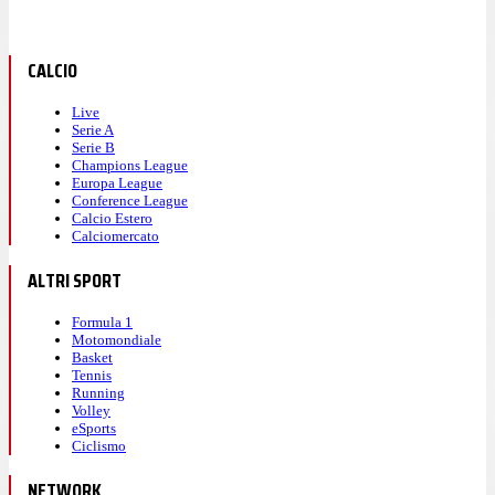
CALCIO
Live
Serie A
Serie B
Champions League
Europa League
Conference League
Calcio Estero
Calciomercato
ALTRI SPORT
Formula 1
Motomondiale
Basket
Tennis
Running
Volley
eSports
Ciclismo
NETWORK