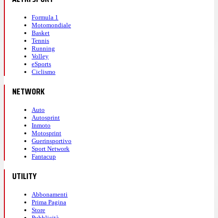
Formula 1
Motomondiale
Basket
Tennis
Running
Volley
eSports
Ciclismo
NETWORK
Auto
Autosprint
Inmoto
Motosprint
Guerinsportivo
Sport Network
Fantacup
UTILITY
Abbonamenti
Prima Pagina
Store
Pubblicità