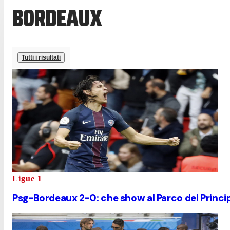
BORDEAUX
Tutti i risultati
Ligue 1
Psg-Bordeaux 2-0: che show al Parco dei Princip