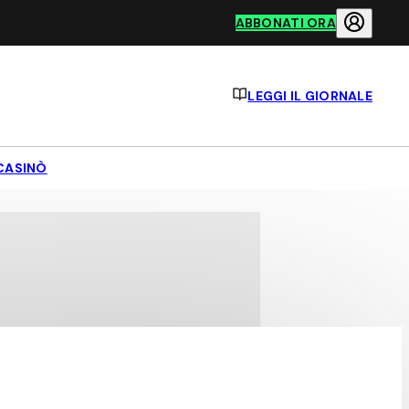
ABBONATI ORA
LEGGI IL GIORNALE
CASINÒ