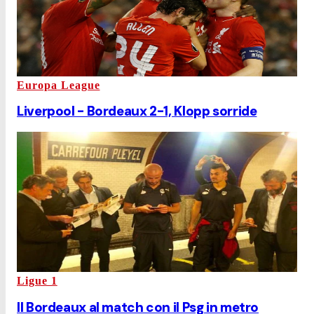
Europa League
Liverpool - Bordeaux 2-1, Klopp sorride
Ligue 1
Il Bordeaux al match con il Psg in metro