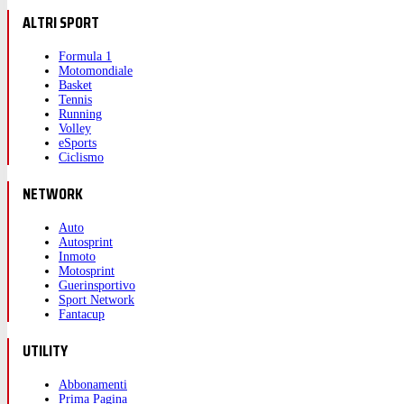
ALTRI SPORT
Formula 1
Motomondiale
Basket
Tennis
Running
Volley
eSports
Ciclismo
NETWORK
Auto
Autosprint
Inmoto
Motosprint
Guerinsportivo
Sport Network
Fantacup
UTILITY
Abbonamenti
Prima Pagina