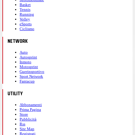
Basket
Tennis
Running
Volley
eSports
Ciclismo
NETWORK
Auto
Autosprint
Inmoto
Motosprint
Guerinsportivo
Sport Network
Fantacup
UTILITY
Abbonamenti
Prima Pagina
Store
Pubblicità
Rss
Site Map
Registrati