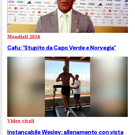
Mondiali 2026
Cafu: "Stupito da Capo Verde e Norvegia"
Video virali
Instancabile Wesley: allenamento con vista