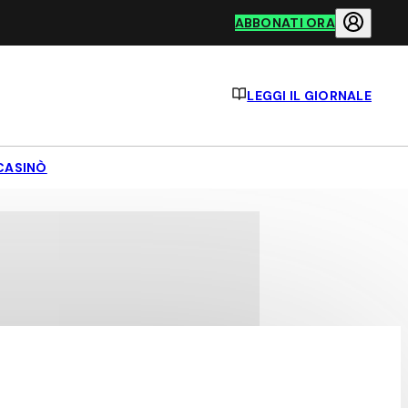
ABBONATI ORA
LEGGI IL GIORNALE
CASINÒ