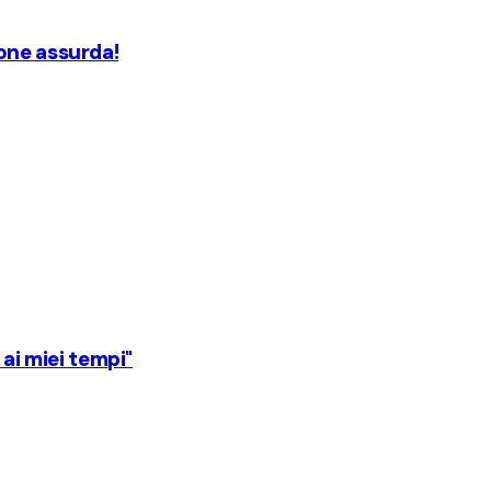
one assurda!
 ai miei tempi"