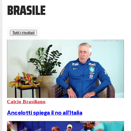
BRASILE
Tutti i risultati
Calcio Brasiliano
Ancelotti spiega il no all'Italia