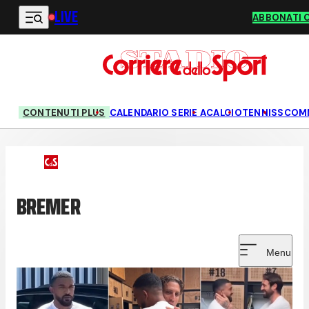
LIVE
Vai al contenuto principale
ABBONATI 
CONTENUTI PLUS
CALENDARIO SERIE A
CALCIO
TENNIS
SCOM
BREMER
Menu