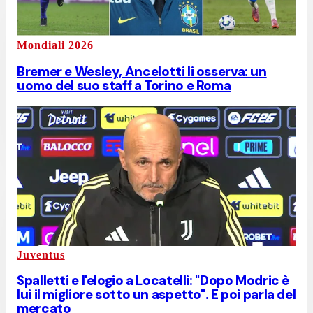
Mondiali 2026
Bremer e Wesley, Ancelotti li osserva: un
uomo del suo staff a Torino e Roma
Juventus
Spalletti e l'elogio a Locatelli: "Dopo Modric è
lui il migliore sotto un aspetto". E poi parla del
mercato