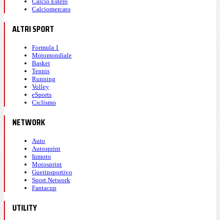
Calcio Estero
Calciomercato
ALTRI SPORT
Formula 1
Motomondiale
Basket
Tennis
Running
Volley
eSports
Ciclismo
NETWORK
Auto
Autosprint
Inmoto
Motosprint
Guerinsportivo
Sport Network
Fantacup
UTILITY