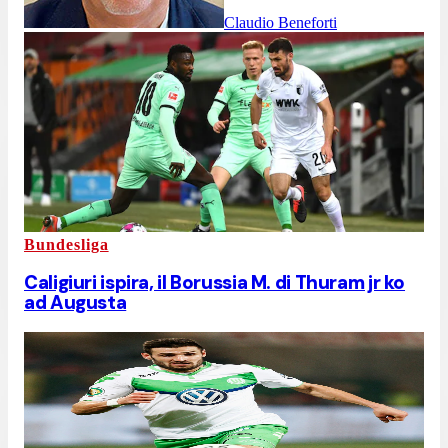
Claudio Beneforti
Bundesliga
Caligiuri ispira, il Borussia M. di Thuram jr ko
ad Augusta