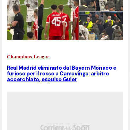
Champions League
Real Madrid eliminato dal Bayern Monaco e
furioso per il rosso a Camavinga: arbitro
accerchiato, espulso Guler