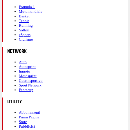
Formula 1
Motomondiale
Basket
Tennis
Running
Volley
eSports
Ciclismo
NETWORK
Auto
Autosprint
Inmoto
Motosprint
Guerinsportivo
Sport Network
Fantacup
UTILITY
Abbonamenti
Prima Pagina
Store
Pubblicità