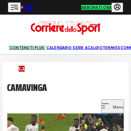
LIVE
Vai al contenuto principale
ABBONATI ORA
CONTENUTI PLUS
CALENDARIO SERIE A
CALCIO
TENNIS
SCOM
CAMAVINGA
Menu