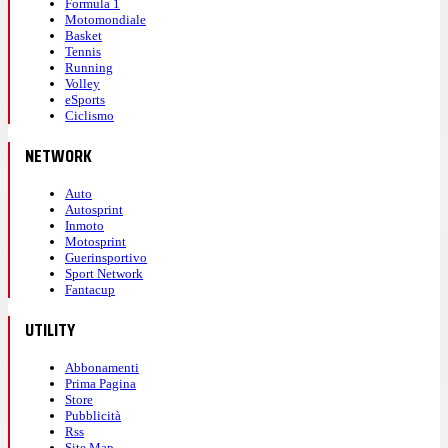
Formula 1
Motomondiale
Basket
Tennis
Running
Volley
eSports
Ciclismo
NETWORK
Auto
Autosprint
Inmoto
Motosprint
Guerinsportivo
Sport Network
Fantacup
UTILITY
Abbonamenti
Prima Pagina
Store
Pubblicità
Rss
Site Map