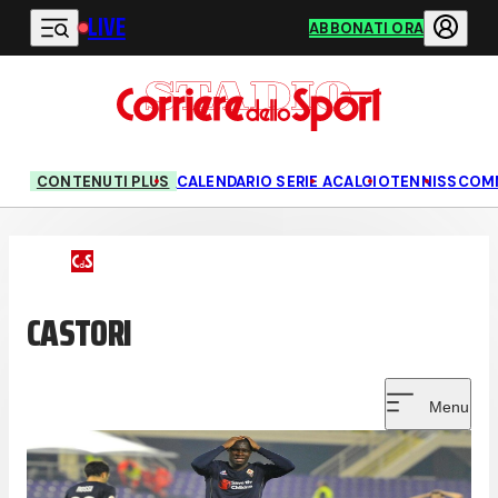
LIVE
Vai al contenuto principale
ABBONATI ORA
CONTENUTI PLUS
CALENDARIO SERIE A
CALCIO
TENNIS
SCOM
CASTORI
Menu