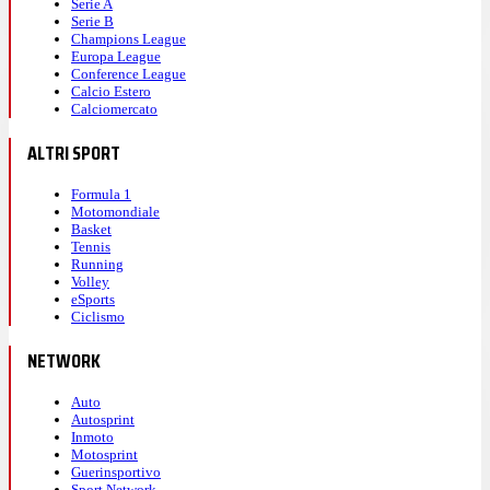
Serie A
Serie B
Champions League
Europa League
Conference League
Calcio Estero
Calciomercato
ALTRI SPORT
Formula 1
Motomondiale
Basket
Tennis
Running
Volley
eSports
Ciclismo
NETWORK
Auto
Autosprint
Inmoto
Motosprint
Guerinsportivo
Sport Network