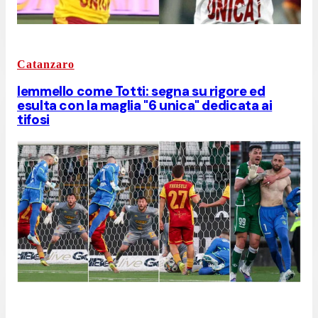
Catanzaro
Iemmello come Totti: segna su rigore ed
esulta con la maglia "6 unica" dedicata ai
tifosi