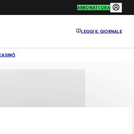
ABBONATI ORA
LEGGI IL GIORNALE
CASINÒ