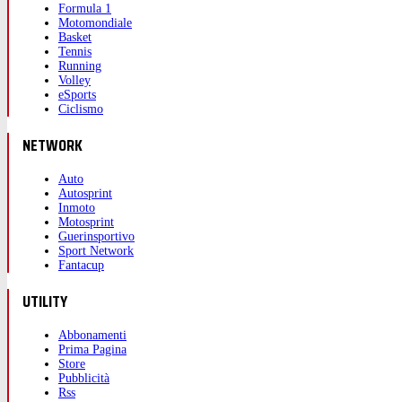
Formula 1
Motomondiale
Basket
Tennis
Running
Volley
eSports
Ciclismo
NETWORK
Auto
Autosprint
Inmoto
Motosprint
Guerinsportivo
Sport Network
Fantacup
UTILITY
Abbonamenti
Prima Pagina
Store
Pubblicità
Rss