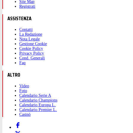
Site Map
Registrati
ASSISTENZA
Contatti
La Redazione
Nota Legale
Gestione Cookie
Cookie Policy
Privacy Policy
Cond. Generali
Faq
ALTRO
Video
Foto
Calendario Serie A
Calendario Champions
Calendario Europa L.
Calendario Premier L.
Casinò