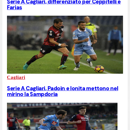
Serie A Cagliari, differenziato per Ceppitelli e
Farias
Cagliari
Serie A Cagliari, Padoin e Ionita mettono nel
mirino la Sampdoria