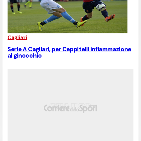
Cagliari
Serie A Cagliari, per Ceppitelli infiammazione
al ginocchio