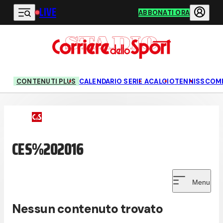
LIVE
Vai al contenuto principale
ABBONATI ORA
CONTENUTI PLUS
CALENDARIO SERIE A
CALCIO
TENNIS
SCOM
CES%202016
Menu
Nessun contenuto trovato