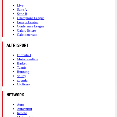
Live
Serie A
Serie B
Champions League
Europa League
Conference League
Calcio Estero
Calciomercato
ALTRI SPORT
Formula 1
Motomondiale
Basket
Tennis
Running
Volley
eSports
Ciclismo
NETWORK
Auto
Autosprint
Inmoto