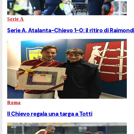
Serie A
Serie A, Atalanta-Chievo 1-0: il ritiro di Raimondi
Roma
Il Chievo regala una targa a Totti