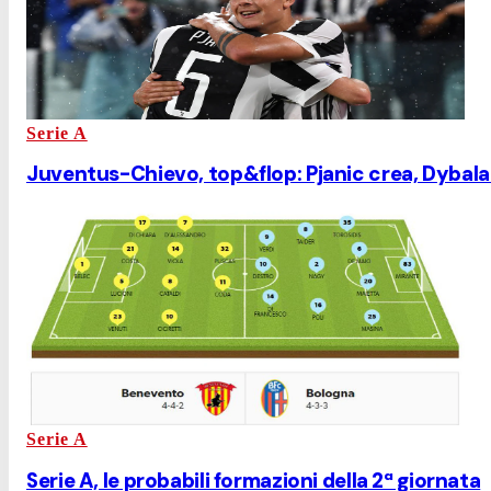
Serie A
Juventus-Chievo, top&flop: Pjanic crea, Dybala
Serie A
Serie A, le probabili formazioni della 2ª giornata