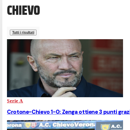
CHIEVO
Tutti i risultati
Serie A
Crotone-Chievo 1-0: Zenga ottiene 3 punti graz