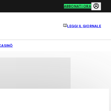
ABBONATI ORA
LEGGI IL GIORNALE
CASINÒ